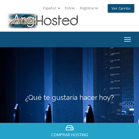
Español
Entrar
Registrarse
Ver Carrito
Togg
navig
¿Qué te gustaría hacer hoy?
COMPRAR HOSTING