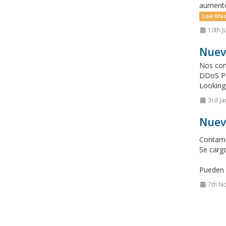
aumentos
Leer Más
10th J
Nuevo
Nos com
DDoS Pe
Looking 
3rd Ja
Nuev
Contamo
Se carg
Pueden e
7th N