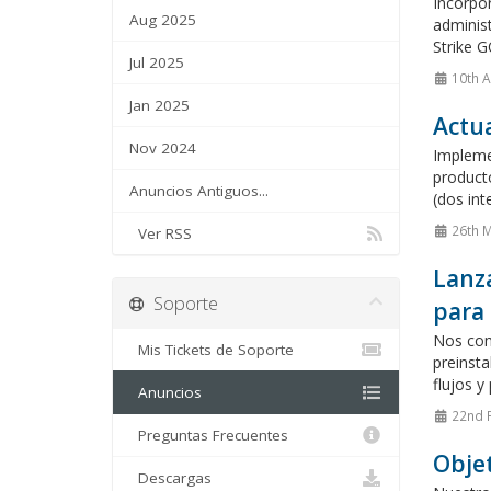
Incorpor
Aug 2025
administ
Strike G
Jul 2025
10th A
Jan 2025
Actua
Nov 2024
Impleme
product
Anuncios Antiguos...
(dos int
26th 
Ver RSS
Lanza
Soporte
para
Nos comp
Mis Tickets de Soporte
preinsta
flujos y
Anuncios
22nd 
Preguntas Frecuentes
Objet
Descargas