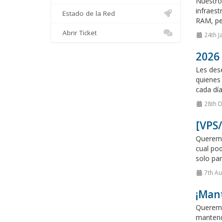
Nuestro 
infraes
Estado de la Red
RAM, pen
Abrir Ticket
24th J
2026 
Les dese
quienes
cada día
28th 
[VPS/
Queremo
cual pod
solo pan
7th A
¡Mant
Queremo
mantendr