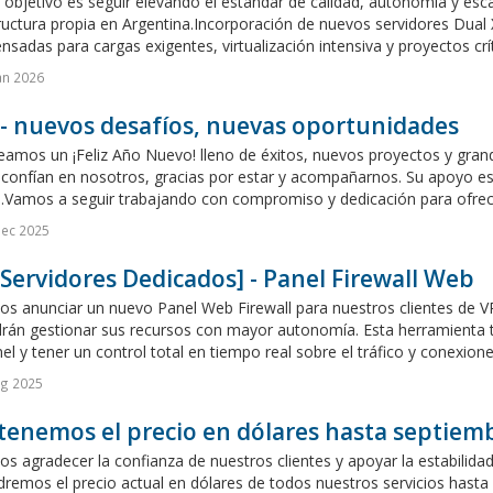
objetivo es seguir elevando el estándar de calidad, autonomía y esca
tructura propia en Argentina.Incorporación de nuevos servidores Dua
sadas para cargas exigentes, virtualización intensiva y proyectos crít
an 2026
- nuevos desafíos, nuevas oportunidades
amos un ¡Feliz Año Nuevo! lleno de éxitos, nuevos proyectos y grand
 confían en nosotros, gracias por estar y acompañarnos. Su apoyo e
.Vamos a seguir trabajando con compromiso y dedicación para ofrecer
Dec 2025
Servidores Dedicados] - Panel Firewall Web
s anunciar un nuevo Panel Web Firewall para nuestros clientes de VP
rán gestionar sus recursos con mayor autonomía. Esta herramienta te
el y tener un control total en tiempo real sobre el tráfico y conexione
ug 2025
enemos el precio en dólares hasta septiemb
s agradecer la confianza de nuestros clientes y apoyar la estabilid
emos el precio actual en dólares de todos nuestros servicios hasta 