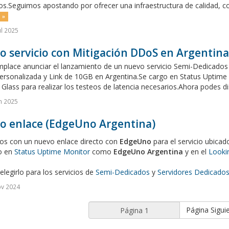
.Seguimos apostando por ofrecer una infraestructura de calidad, con s
 »
ul 2025
 servicio con Mitigación DDoS en Argentina
place anunciar el lanzamiento de un nuevo servicio Semi-Dedicados 
rsonalizada y Link de 10GB en Argentina.Se cargo en Status Uptime 
Glass para realizar los testeos de latencia necesarios.Ahora podes di
n 2025
o enlace (EdgeUno Argentina)
s con un nuevo enlace directo con
EdgeUno
para el servicio ubica
o en
Status Uptime Monitor
como
EdgeUno Argentina
y en el
Looki
legirlo para los servicios de
Semi-Dedicados
y
Servidores Dedicado
ov 2024
Página Sigui