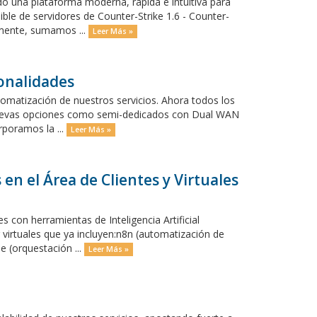
o una plataforma moderna, rápida e intuitiva para
ble de servidores de Counter-Strike 1.6 - Counter-
almente, sumamos ...
Leer Más »
ionalidades
omatización de nuestros servicios. Ahora todos los
nuevas opciones como semi-dedicados con Dual WAN
orporamos la ...
Leer Más »
en el Área de Clientes y Virtuales
 con herramientas de Inteligencia Artificial
 virtuales que ya incluyen:n8n (automatización de
 (orquestación ...
Leer Más »