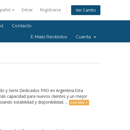
spañol
Entrar
Registrarse
Ver Carrito
ed
Contacto
E-Mails Recibidos
Cuenta
do y Semi-Dedicados PRO en Argentina.Esta
más capacidad para nuevos clientes y un mejor
ndo estabilidad y disponibilidad. ...
Leer Más »