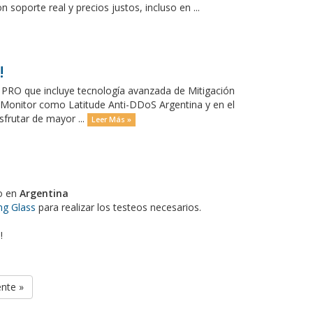
oporte real y precios justos, incluso en ...
!
PRO que incluye tecnología avanzada de Mitigación
Monitor como Latitude Anti-DDoS Argentina y en el
sfrutar de mayor ...
Leer Más »
do en
Argentina
ng Glass
para realizar los testeos necesarios.
s
!
ente »