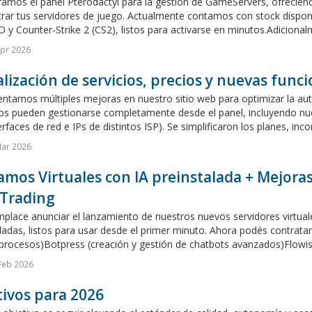
amos el panel Pterodactyl para la gestión de GameServers, ofreciend
rar tus servidores de juego. Actualmente contamos con stock disponi
O y Counter-Strike 2 (CS2), listos para activarse en minutos.Adicion
pr 2026
lización de servicios, precios y nuevas func
ntamos múltiples mejoras en nuestro sitio web para optimizar la aut
os pueden gestionarse completamente desde el panel, incluyendo 
erfaces de red e IPs de distintos ISP). Se simplificaron los planes, inc
Mar 2026
mos Virtuales con IA preinstalada + Mejoras 
 Trading
lace anunciar el lanzamiento de nuestros nuevos servidores virtuales
ladas, listos para usar desde el primer minuto. Ahora podés contratar
 procesos)Botpress (creación y gestión de chatbots avanzados)Flowise
Feb 2026
ivos para 2026