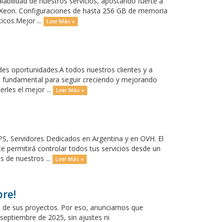
labilidad de nuestros servicios, apostando fuerte a
l Xeon. Configuraciones de hasta 256 GB de memoria
icos.Mejor ...
Leer Más »
es oportunidades.A todos nuestros clientes y a
s fundamental para seguir creciendo y mejorando
les el mejor ...
Leer Más »
S, Servidores Dedicados en Argentina y en OVH. El
 permitirá controlar todos tus servicios desde un
s de nuestros ...
Leer Más »
re!
ad de sus proyectos. Por eso, anunciamos que
septiembre de 2025, sin ajustes ni